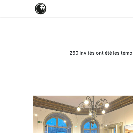
Home
Les éditions
Les Mécè
250 invités ont été les témo