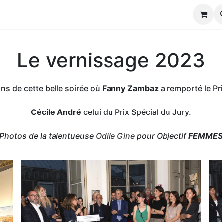
nes et Partenaires
Catalogue
À propos
Candidature
Le vernissage 2023
ins de cette belle soirée où
Fanny Zambaz
a remporté le Pr
Cécile André
celui du Prix Spécial du Jury.
Photos de la talentueuse
Odile Gine
pour Objectif
FEMME